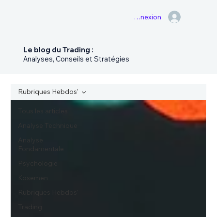
Connexion
Le blog du Trading :
Analyses, Conseils et Stratégies
Rubriques Hebdos'
Tous les articles
Analyse Technique
Analyse
Fondamentale
Psychologie
Kosemen
Rubriques Hebdos'
Trading