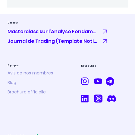
définition de cette semaine qui se résume à qu’une seule
chose : L’IPC US qui...
Cadeaux
Masterclass sur l'Analyse Fondamentale
Journal de Trading (Template Notion)
À propos
Nous suivre
Avis de nos membres
Blog
Brochure officielle