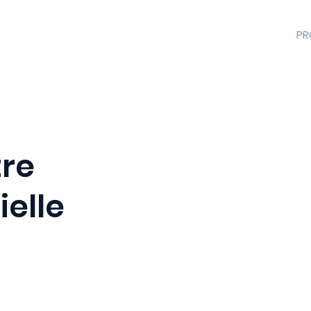
P
tre
ielle