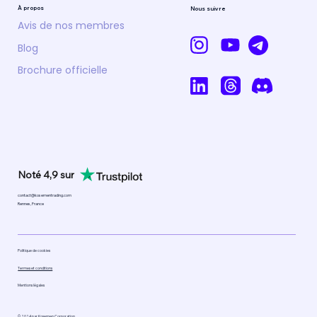
À propos
Nous suivre
Avis de nos membres
Blog
Brochure officielle
Noté 4,9 sur
contact@kosementrading.com
Rennes, France
Politique de cookies
Termes et conditions
Mentions légales
© 2024 par Kosemen Corporation.