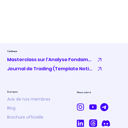
Cadeaux
Masterclass sur l'Analyse Fondamentale
Journal de Trading (Template Notion)
À propos
Nous suivre
Avis de nos membres
Blog
Brochure officielle
Comment traverser une mauvaise période 
Trading ?