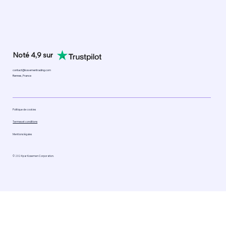
Noté 4,9 sur
contact@kosementrading.com
Rennes, France
Politique de cookies
Termes et conditions
Mentions légales
© 2024 par Kosemen Corporation.