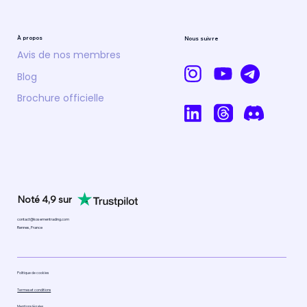
À propos
Nous suivre
Rubrique Trading Hebdo' des Marchés
Avis de nos membres
- Semaine du 29 Avril 2024.
Blog
Brochure officielle
Noté 4,9 sur
contact@kosementrading.com
Rennes, France
Politique de cookies
Termes et conditions
Mentions légales